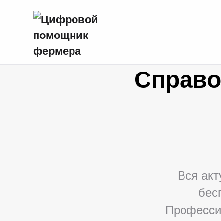
Справо
Вся акт
бес
Професси