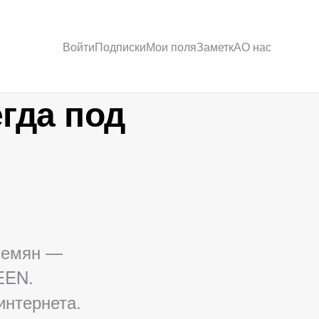
Войти
Подписки
Мои поля
ЗаметкА
О нас
гда под
 семян —
EEN.
нтернета.