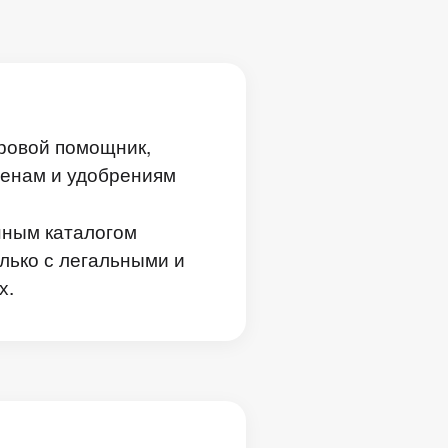
фровой помощник,
менам и удобрениям
нным каталогом
лько с легальными и
х.