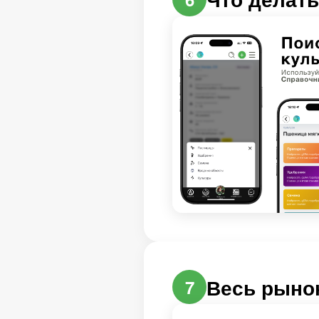
Весь рыно
7