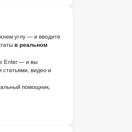
хнем углу — и вводите
ьтаты
в реальном
е Enter — и вы
 статьями, видео и
туальный помощник,