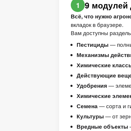
9 модулей 
1
Всё, что нужно агрон
вкладок в браузере.
Вам доступны разделы
— полны
Пестициды
Механизмы действ
Химические класс
Действующие вещ
— элеме
Удобрения
Химические элеме
— сорта и 
Семена
— от зерн
Культуры
Вредные объекты