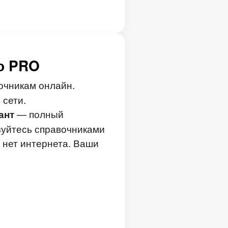
о PRO
очникам онлайн.
 сети.
— полный
ант
зуйтесь справочниками
е нет интернета. Ваши