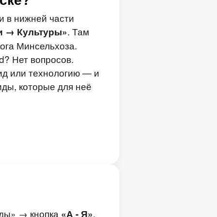
и в нижней части
. Там
и → Культуры»
лога Минсельхоза.
ld? Нет вопросов.
ид или технологию — и
иды, которые для неё
ды» → кнопка
.
«А - Я»